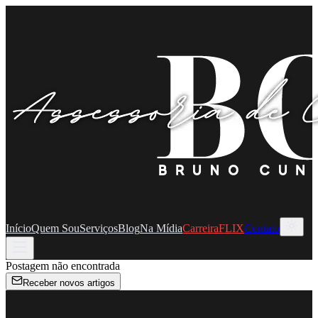
Início
Quem Sou
Serviços
Blog
Na Mídia
CarreiraFLIX
Contato
Postagem não encontrada
Receber novos artigos