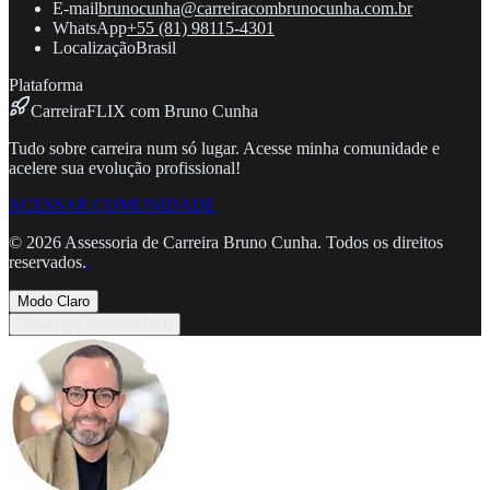
E-mail
brunocunha@carreiracombrunocunha.com.br
WhatsApp
+55 (81) 98115-4301
Localização
Brasil
Plataforma
CarreiraFLIX com Bruno Cunha
Tudo sobre carreira num só lugar. Acesse minha comunidade e
acelere sua evolução profissional!
ACESSAR COMUNIDADE
©
2026
Assessoria de Carreira Bruno Cunha. Todos os direitos
reservados.
.
Modo Claro
Criado por MarconeTech