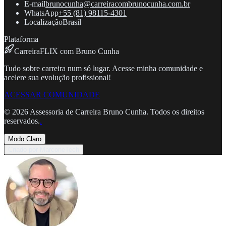
E-mail
brunocunha@carreiracombrunocunha.com.br
WhatsApp
+55 (81) 98115-4301
Localização
Brasil
Plataforma
CarreiraFLIX com Bruno Cunha
Tudo sobre carreira num só lugar. Acesse minha comunidade e
acelere sua evolução profissional!
ACESSAR COMUNIDADE
©
2026
Assessoria de Carreira Bruno Cunha. Todos os direitos
reservados.
.
Modo Claro
Criado por MarconeTech