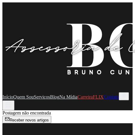
Início
Quem Sou
Serviços
Blog
Na Mídia
CarreiraFLIX
Contato
Postagem não encontrada
Receber novos artigos