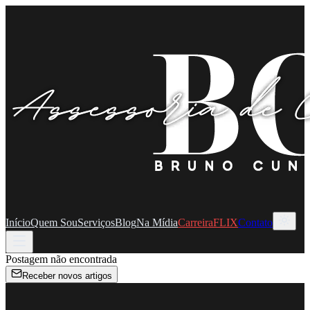
Início
Quem Sou
Serviços
Blog
Na Mídia
CarreiraFLIX
Contato
Postagem não encontrada
Receber novos artigos