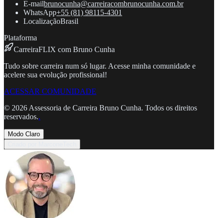
E-mail
brunocunha@carreiracombrunocunha.com.br
WhatsApp
+55 (81) 98115-4301
Localização
Brasil
Plataforma
CarreiraFLIX com Bruno Cunha
Tudo sobre carreira num só lugar. Acesse minha comunidade e
acelere sua evolução profissional!
ACESSAR COMUNIDADE
©
2026
Assessoria de Carreira Bruno Cunha. Todos os direitos
reservados.
.
Modo Claro
Criado por MarconeTech