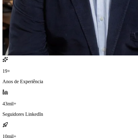
19
+
Anos de Experiência
43
mil
+
Seguidores LinkedIn
10
mil
+