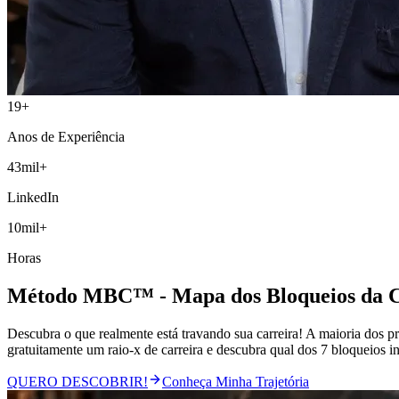
19
+
Anos de Experiência
43
mil
+
LinkedIn
10
mil
+
Horas
Método MBC™ - Mapa dos Bloqueios da C
Descubra o que realmente está travando sua carreira! A maioria dos pr
gratuitamente um raio-x de carreira e descubra qual dos 7 bloqueios i
QUERO DESCOBRIR!
Conheça Minha Trajetória