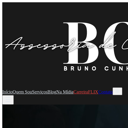
Início
Quem Sou
Serviços
Blog
Na Mídia
CarreiraFLIX
Contato